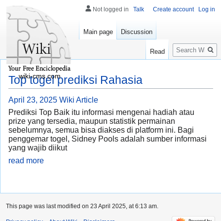
Not logged in
Talk
Create account
Log in
Main page
Discussion
Search
Read
wiki-cms.com
Top togel prediksi Rahasia
April 23, 2025
Wiki Article
Prediksi Top Baik itu informasi mengenai hadiah atau
prize yang tersedia, maupun statistik permainan
sebelumnya, semua bisa diakses di platform ini. Bagi
penggemar togel, Sidney Pools adalah sumber informasi
yang wajib diikut
read more
This page was last modified on 23 April 2025, at 6:13 am.